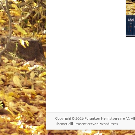
Copyright © 2026
Pulsnitzer Heimatverein e. V.
. A
ThemeGrill. Präsentiert von:
WordPress
.