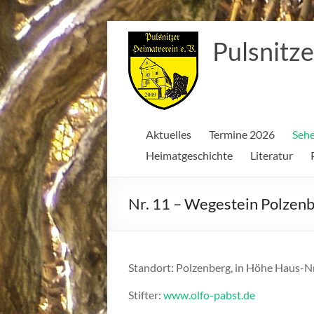
Zum
Inhalt
Pulsnitze
springen
Aktuelles
Termine 2026
Sehe
Heimatgeschichte
Literatur
Nr. 11 – Wegestein Polzen
Standort: Polzenberg, in Höhe Haus-N
Stifter:
www.olfo-pabst.de