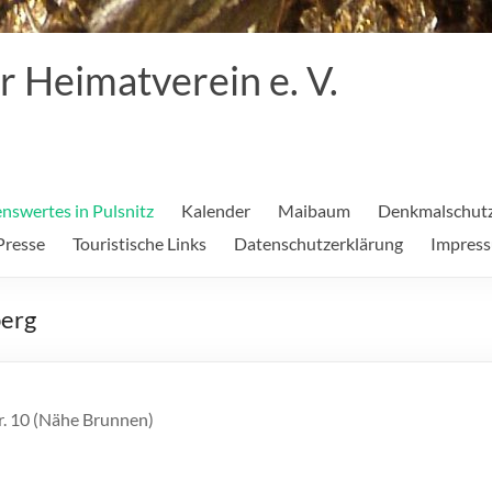
r Heimatverein e. V.
nswertes in Pulsnitz
Kalender
Maibaum
Denkmalschutz
Presse
Touristische Links
Datenschutzerklärung
Impres
berg
r. 10 (Nähe Brunnen)